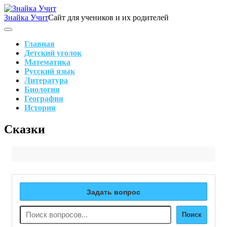
Skip
to
Знайка Учит
Сайт для учеников и их родителей
content
Search
Main
Navigation
Главная
Детский уголок
Математика
Русский язык
Литература
Биология
География
История
Search
Сказки
Задать вопрос
Поиск