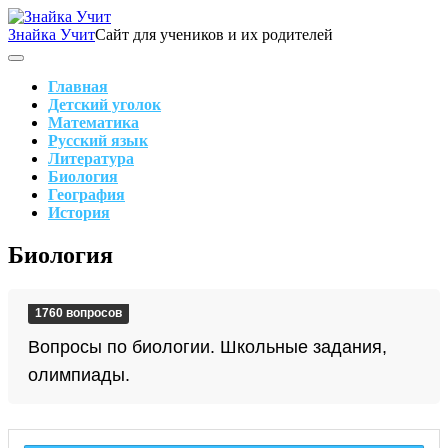
Skip
to
Знайка Учит
Сайт для учеников и их родителей
content
Search
Main
Navigation
Главная
Детский уголок
Математика
Русский язык
Литература
Биология
География
История
Search
Биология
1760 вопросов
Вопросы по биологии. Школьные задания,
олимпиады.