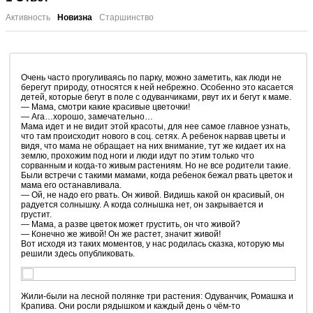
Активность
Новизна
Старшинство
Очень часто прогуливаясь по парку, можно заметить, как люди не
берегут природу, относятся к ней небрежно. Особенно это касается
детей, которые бегут в поле с одуванчиками, рвут их и бегут к маме.
— Мама, смотри какие красивые цветочки!
— Ага…хорошо, замечательно…
Мама идет и не видит этой красоты, для нее самое главное узнать,
что там происходит нового в соц. сетях. А ребенок нарвав цветы и
видя, что мама не обращает на них внимание, тут же кидает их на
землю, прохожим под ноги и люди идут по этим только что
сорванным и когда-то живым растениям. Но не все родители такие.
Были встречи с такими мамами, когда ребенок бежал рвать цветок и
мама его останавливала.
— Ой, не надо его рвать. Он живой. Видишь какой он красивый, он
радуется солнышку. А когда солнышка нет, он закрывается и
грустит.
— Мама, а разве цветок может грустить, он что живой?
— Конечно же живой! Он же растет, значит живой!
Вот исходя из таких моментов, у нас родилась сказка, которую мы
решили здесь опубликовать.
Жили-были на лесной полянке три растения: Одуванчик, Ромашка и
Крапива. Они росли рядышком и каждый день о чём-то