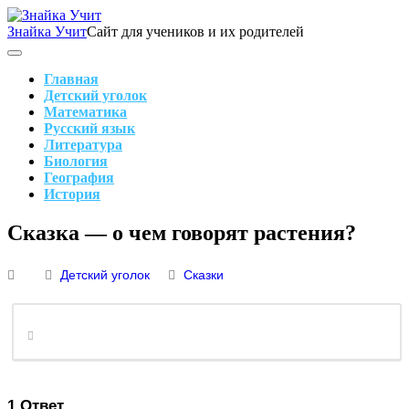
Skip
to
Знайка Учит
Сайт для учеников и их родителей
content
Search
Main
Navigation
Главная
Детский уголок
Математика
Русский язык
Литература
Биология
География
История
Search
Сказка — о чем говорят растения?
Детский уголок
Сказки
1
Ответ