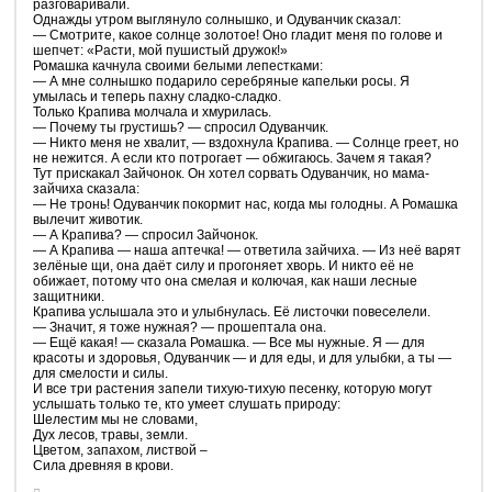
разговаривали.
Однажды утром выглянуло солнышко, и Одуванчик сказал:
— Смотрите, какое солнце золотое! Оно гладит меня по голове и
шепчет: «Расти, мой пушистый дружок!»
Ромашка качнула своими белыми лепестками:
— А мне солнышко подарило серебряные капельки росы. Я
умылась и теперь пахну сладко-сладко.
Только Крапива молчала и хмурилась.
— Почему ты грустишь? — спросил Одуванчик.
— Никто меня не хвалит, — вздохнула Крапива. — Солнце греет, но
не нежится. А если кто потрогает — обжигаюсь. Зачем я такая?
Тут прискакал Зайчонок. Он хотел сорвать Одуванчик, но мама-
зайчиха сказала:
— Не тронь! Одуванчик покормит нас, когда мы голодны. А Ромашка
вылечит животик.
— А Крапива? — спросил Зайчонок.
— А Крапива — наша аптечка! — ответила зайчиха. — Из неё варят
зелёные щи, она даёт силу и прогоняет хворь. И никто её не
обижает, потому что она смелая и колючая, как наши лесные
защитники.
Крапива услышала это и улыбнулась. Её листочки повеселели.
— Значит, я тоже нужная? — прошептала она.
— Ещё какая! — сказала Ромашка. — Все мы нужные. Я — для
красоты и здоровья, Одуванчик — и для еды, и для улыбки, а ты —
для смелости и силы.
И все три растения запели тихую-тихую песенку, которую могут
услышать только те, кто умеет слушать природу:
Шелестим мы не словами,
Дух лесов, травы, земли.
Цветом, запахом, листвой –
Сила древняя в крови.