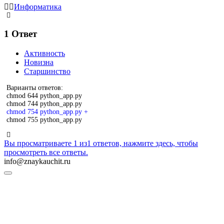
Информатика
1
Ответ
Активность
Новизна
Старшинство
Варианты ответов:
chmod 644 python_app.py
chmod 744 python_app.py
chmod 754 python_app.py +
chmod 755 python_app.py
Вы просматриваете 1 из1 ответов, нажмите здесь, чтобы
просмотреть все ответы.
info@znaykauchit.ru