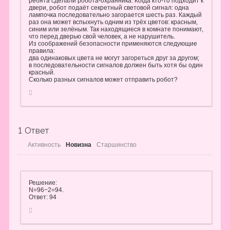
ребята сделали робота-охранника. Когда кто-то подходит к
двери, робот подаёт секретный световой сигнал: одна
лампочка последовательно загорается шесть раз. Каждый
раз она может вспыхнуть одним из трёх цветов: красным,
синим или зелёным. Так находящиеся в комнате понимают,
что перед дверью свой человек, а не нарушитель.
Из соображений безопасности применяются следующие
правила:
два одинаковых цвета не могут загореться друг за другом;
в последовательности сигналов должен быть хотя бы один
красный.
Сколько разных сигналов может отправить робот?
1
Ответ
Активность
Новизна
Старшинство
Решение:
N=96−2=94.
Ответ: 94