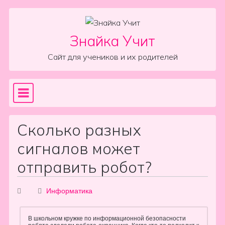
Skip to content
Знайка Учит
Сайт для учеников и их родителей
Sea
Main Navigation
Сколько разных
сигналов может
отправить робот?
Информатика
В школьном кружке по информационной безопасности