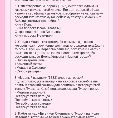
6. Стихотворение «Пророк» (1826) считается одним из
ключевых в пушкинской лирике. Его центральный образ —
явление серафима и духовное преображение человека —
восходит к конкретному библейскому тексту. К какой книге
Библии восходит этот образ?
Книга Иова
Книга пророка Исайи, глава 6 +
Откровение Иоанна Богослова
Книга пророка Иезекииля
7. Среди «Маленьких трагедий» есть пьеса, в основе
которой лежит сочинение шотландского драматурга Джона
Уилсона. Пушкин переосмыслил его, сократил и сместил
смысловые акценты. Какая из «Маленьких трагедий»
восходит к пьесе Джона Уилсона «Чумной город»?
«Пир во время чумы» +
«Каменный гость»
«Моцарт и Сальери»
«Скупой рыцарь»
8. «Медный всадник» (1833) имеет авторский
подзаголовок, указывающий на жанровое своеобразие
поэмы и ставший важным для понимания петербургской
темы у Пушкина. Какой подзаголовок дал Пушкин поэме
«Медный всадник»?
Петербургская легенда
Петербургская повесть +
Петербургская трагедия
Петербургская поэма
9. Работая над «Евгением Онегиным», Пушкин написал
материал, который не вошёл в окончательный текст и