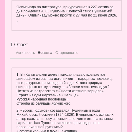
Олимпиада по литературе, приуроченная к 227-летию со
дня рождения А. С. Пушкина «Золотой стих: Пушкинский
день». Олимпиаду можно пройти с 27 мая по 21 июня 2026.
1
Ответ
Активность
Новизна
Старшинство
1. В «Капитанской дочке» каждая глава открывается
эпиграфом из разных источников — народных пословиц,
литературных произведений и др. Какова природа
эпиграфа ко всему роману — «Береги честь смолоду»?
Цитата из петровского «Юности честного зерцала»
Строка из оды Державина «Фелица»
Русская народная пословица +
Строфа из баллады Жуковского
2. «Борис Годунов» создавался Пушкиным в годы
Михайловской ссылки (1824-1826). В черновых рукописях
автор называл пьесу совсем иначе, чем в окончательном
варианте. Как Пушкин озаглавил произведение в
первоначальной рукописи?
«Русская хроника в духе Шекспира»