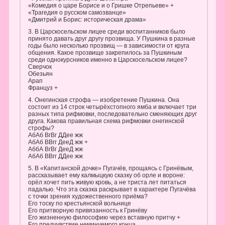
«Комедия о царе Борисе и о Гришке Отрепьеве» +
«Трагедия о русском самозванце»
«Дмитрий и Борис: историческая драма»
3. В Царскосельском лицее среди воспитанников было
принято давать друг другу прозвища. У Пушкина в разные
годы было несколько прозвищ — в зависимости от круга
общения. Какое прозвище закрепилось за Пушкиным
среди однокурсников именно в Царскосельском лицее?
Сверчок
Обезьян
Арап
Француз +
4. Онегинская строфа — изобретение Пушкина. Она
состоит из 14 строк четырёхстопного ямба и включает три
разных типа рифмовки, последовательно сменяющих друг
друга. Какова правильная схема рифмовки онегинской
строфы?
АбАб ВгВг ДДее жж
АбАб ВВгг ДееД жж +
АббА ВгВг ДееД жж
АбАб ВВгг ДДее жж
5. В «Капитанской дочке» Пугачёв, прощаясь с Гринёвым,
рассказывает ему калмыцкую сказку об орле и вороне:
орёл хочет пить живую кровь, а не триста лет питаться
падалью. Что эта сказка раскрывает в характере Пугачёва
с точки зрения художественного приёма?
Его тоску по крестьянской вольнице
Его притворную привязанность к Гринёву
Его жизненную философию через вставную притчу +
Его предчувствие неминуемого конца