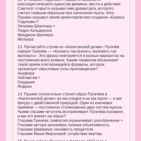
классицистического единства времени, места и действия.
Сам поэт открыто называл имя драматурга, которого
считал главным образцом при написании пьесы. Кого
Пушкин называл своим ориентиром при создании «Бориса
Годунова»?
Уильяма Шекспира +
Педро Кальдерона
Фридриха Шиллера
Мольера
13. Прочитайте строки из «Капитанской дочки»: Пугачёв
говорит Гринёву — «Казнить так казнить, жаловать так
жаловать». Эта фраза повторяется в разных вариантах на
протяжении всего романа. Каким термином обозначают
такой приём повторяющейся формулы, которая
организует смысловые узлы произведения?
Анафора
Лейтмотив +
Градация
Рефрен
14. Пушкин сознательно строил образ Пугачёва в
«Капитанской дочке» не как злодея и не как героя — а как
фигуру с двойственной природой. Один из ключевых
приёмов — постоянное столкновение двух систем оценок.
Чьими глазами читатель воспринимает Пугачёва в романе,
и как это влияет на образ?
Глазами Гринёва: симпатия ограничивает разоблачение +
Глазами автора-хроникёра: полная объективность
Глазами Швабрина: ненависть предателя
Глазами Маши Мироновой: сочувствие жертвы