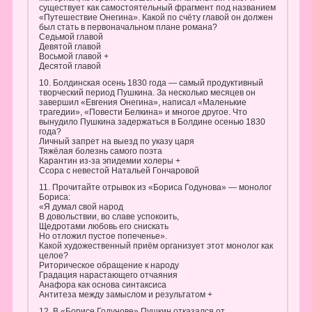
существует как самостоятельный фрагмент под названием
«Путешествие Онегина». Какой по счёту главой он должен
был стать в первоначальном плане романа?
Седьмой главой
Девятой главой
Восьмой главой +
Десятой главой
10. Болдинская осень 1830 года — самый продуктивный
творческий период Пушкина. За несколько месяцев он
завершил «Евгения Онегина», написал «Маленькие
трагедии», «Повести Белкина» и многое другое. Что
вынудило Пушкина задержаться в Болдине осенью 1830
года?
Личный запрет на выезд по указу царя
Тяжёлая болезнь самого поэта
Карантин из-за эпидемии холеры +
Ссора с невестой Натальей Гончаровой
11. Прочитайте отрывок из «Бориса Годунова» — монолог
Бориса:
«Я думал свой народ
В довольствии, во славе успокоить,
Щедротами любовь его снискать
Но отложил пустое попеченье».
Какой художественный приём организует этот монолог как
целое?
Риторическое обращение к народу
Градация нарастающего отчаяния
Анафора как основа синтаксиса
Антитеза между замыслом и результатом +
12. В «Борисе Годунове» Пушкин отказался от