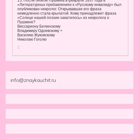
15. После гибели Пушкина в феврале 1837 года в
«Литературных прибавлениях к «Русскому инвалиду» был
опубликован некролог. Открывавшая его фраза
немедленно стала крылатой. Кому принадлежит фраза
«Солнце нашей поэзии закатилось» из некролога о
Пушкине?
Виссариону Белинскому
Владимиру Одоевскому +
Василию Жуковскому
Николаю Гоголю
info@znaykauchit.ru