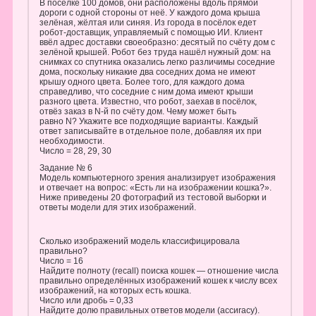
В посёлке 100 домов, они расположены вдоль прямой
дороги с одной стороны от неё. У каждого дома крыша
зелёная, жёлтая или синяя. Из города в посёлок едет
робот-доставщик, управляемый с помощью ИИ. Клиент
ввёл адрес доставки своеобразно: десятый по счёту дом с
зелёной крышей. Робот без труда нашёл нужный дом: на
снимках со спутника оказались легко различимы соседние
дома, поскольку никакие два соседних дома не имеют
крышу одного цвета. Более того, для каждого дома
справедливо, что соседние с ним дома имеют крыши
разного цвета. Известно, что робот, заехав в посёлок,
отвёз заказ в N-й по счёту дом. Чему может быть
равно N? Укажите все подходящие варианты. Каждый
ответ записывайте в отдельное поле, добавляя их при
необходимости.
Число = 28, 29, 30
Задание № 6
Модель компьютерного зрения анализирует изображения
и отвечает на вопрос: «Есть ли на изображении кошка?».
Ниже приведены 20 фотографий из тестовой выборки и
ответы модели для этих изображений.
Сколько изображений модель классифицировала
правильно?
Число = 16
Найдите полноту (recall) поиска кошек — отношение числа
правильно определённых изображений кошек к числу всех
изображений, на которых есть кошка.
Число или дробь = 0,33
Найдите долю правильных ответов модели (ассиracy).