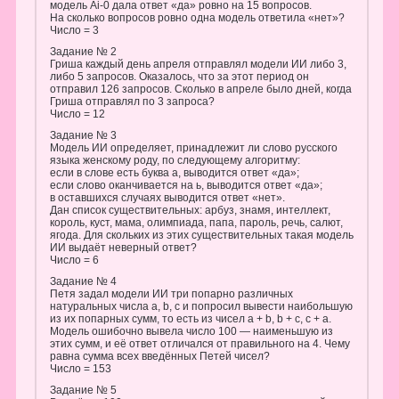
модель Ai-0 дала ответ «да» ровно на 15 вопросов.
На сколько вопросов ровно одна модель ответила «нет»?
Число = 3
Задание № 2
Гриша каждый день апреля отправлял модели ИИ либо 3,
либо 5 запросов. Оказалось, что за этот период он
отправил 126 запросов. Сколько в апреле было дней, когда
Гриша отправлял по 3 запроса?
Число = 12
Задание № 3
Модель ИИ определяет, принадлежит ли слово русского
языка женскому роду, по следующему алгоритму:
если в слове есть буква а, выводится ответ «да»;
если слово оканчивается на ь, выводится ответ «да»;
в оставшихся случаях выводится ответ «нет».
Дан список существительных: арбуз, знамя, интеллект,
король, куст, мама, олимпиада, папа, пароль, речь, салют,
ягода. Для скольких из этих существительных такая модель
ИИ выдаёт неверный ответ?
Число = 6
Задание № 4
Петя задал модели ИИ три попарно различных
натуральных числа a, b, с и попросил вывести наибольшую
из их попарных сумм, то есть из чисел a + b, b + c, c + а.
Модель ошибочно вывела число 100 — наименьшую из
этих сумм, и её ответ отличался от правильного на 4. Чему
равна сумма всех введённых Петей чисел?
Число = 153
Задание № 5