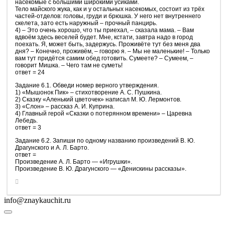
насекомые с большими широкими усиками.
Тело майского жука, как и у остальных насекомых, состоит из трёх
частей-отделов: головы, груди и брюшка. У него нет внутреннего
скелета, зато есть наружный – прочный панцирь.
4) – Это очень хорошо, что ты приехал, – сказала мама. – Вам
вдвоём здесь веселей будет. Мне, кстати, завтра надо в город
поехать. Я, может быть, задержусь. Проживёте тут без меня два
дня? – Конечно, проживём, – говорю я. – Мы не маленькие! – Только
вам тут придётся самим обед готовить. Сумеете? – Сумеем, –
говорит Мишка. – Чего там не суметь!
ответ = 24
Задание 6.1. Обведи номер верного утверждения.
1) «Мышонок Пик» – стихотворение А. С. Пушкина.
2) Сказку «Аленький цветочек» написал М. Ю. Лермонтов.
3) «Слон» – рассказ А. И. Куприна.
4) Главный герой «Сказки о потерянном времени» – Царевна
Лебедь.
ответ = 3
Задание 6.2. Запиши по одному названию произведений В. Ю.
Драгунского и А. Л. Барто.
ответ =
Произведение А. Л. Барто — «Игрушки».
Произведение В. Ю. Драгунского — «Денискины рассказы».
info@znaykauchit.ru