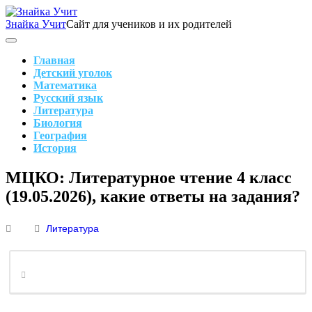
Skip
to
Знайка Учит
Сайт для учеников и их родителей
content
Search
Main
Navigation
Главная
Детский уголок
Математика
Русский язык
Литература
Биология
География
История
Search
МЦКО: Литературное чтение 4 класс
(19.05.2026), какие ответы на задания?
Литература