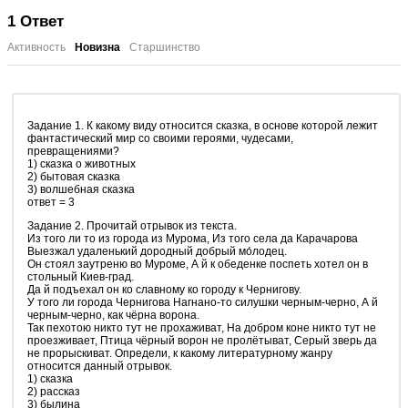
1
Ответ
Активность
Новизна
Старшинство
Задание 1. К какому виду относится сказка, в основе которой лежит
фантастический мир со своими героями, чудесами,
превращениями?
1) сказка о животных
2) бытовая сказка
3) волшебная сказка
ответ = 3
Задание 2. Прочитай отрывок из текста.
Из того ли то из города из Мурома, Из того села да Карачарова
Выезжал удаленький дородный добрый мо́лодец.
Он стоял заутреню во Муроме, А й к обеденке поспеть хотел он в
стольный Киев-град.
Да й подъехал он ко славному ко городу к Чернигову.
У того ли города Чернигова Нагнано-то силушки черным-черно, А й
черным-черно, как чёрна ворона.
Так пехотою никто тут не прохаживат, На добром коне никто тут не
проезживает, Птица чёрный ворон не пролётыват, Серый зверь да
не прорыскиват. Определи, к какому литературному жанру
относится данный отрывок.
1) сказка
2) рассказ
3) былина