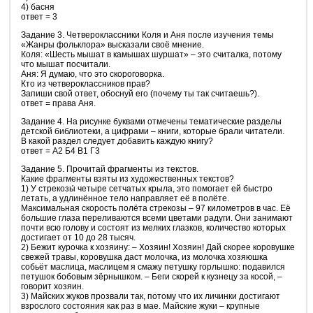
4) басня
ответ = 3
Задание 3. Четвероклассники Коля и Аня после изучения темы
«Жанры фольклора» высказали своё мнение.
Коля: «Шесть мышат в камышах шуршат» – это считалка, потому
что мышат посчитали.
Аня: Я думаю, что это скороговорка.
Кто из четвероклассников прав?
Запиши свой ответ, обоснуй его (почему ты так считаешь?).
ответ = права Аня.
Задание 4. На рисунке буквами отмечены тематические разделы
детской библиотеки, а цифрами – книги, которые брали читатели.
В какой раздел следует добавить каждую книгу?
ответ = А2 Б4 В1 Г3
Задание 5. Прочитай фрагменты из текстов.
Какие фрагменты взяты из художественных текстов?
1) У стрекозы́ четыре сетчатых крыла, это помогает ей быстро
летать, а удлинённое тело направляет её в полёте.
Максимальная скорость полёта стрекозы – 97 километров в час. Её
большие глаза переливаются всеми цветами радуги. Они занимают
почти всю голову и состоят из мелких глазков, количество которых
достигает от 10 до 28 тысяч.
2) Бежит курочка к хозяину: – Хозяин! Хозяин! Дай скорее коровушке
свежей травы, коровушка даст молочка, из молочка хозяюшка
собьёт маслица, маслицем я смажу петушку горлышко: подавился
петушок бобовым зёрнышком. – Беги скорей к кузнецу за косой, –
говорит хозяин.
3) Майских жуков прозвали так, потому что их личинки достигают
взрослого состояния как раз в мае. Майские жуки – крупные