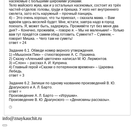
насекомые с большими широкими усиками.
Тело майского жука, как и у остальных насекомых, состоит из трёх
частей-отделов: головы, груди и брюшка. У него нет внутреннего
скелета, зато есть наружный – прочный панцирь.
4) – Это очень хорошо, что ты приехал, – сказала мама. – Вам
вдвоём здесь веселей будет. Мне, кстати, завтра надо в город
поехать. Я, может быть, задержусь. Проживёте тут без меня два
дня? – Конечно, проживём, – говорю я. – Мы не маленькие! – Только
вам тут придётся самим обед готовить. Сумеете? – Сумеем, –
говорит Мишка. – Чего там не суметь!
ответ = 24
Задание 6.1. Обведи номер верного утверждения.
1) «Мышонок Пик» – стихотворение А. С. Пушкина.
2) Сказку «Аленький цветочек» написал М. Ю. Лермонтов.
3) «Слон» – рассказ А. И. Куприна.
4) Главный герой «Сказки о потерянном времени» – Царевна
Лебедь.
ответ = 3
Задание 6.2. Запиши по одному названию произведений В. Ю.
Драгунского и А. Л. Барто.
ответ =
Произведение А. Л. Барто — «Игрушки».
Произведение В. Ю. Драгунского — «Денискины рассказы».
info@znaykauchit.ru