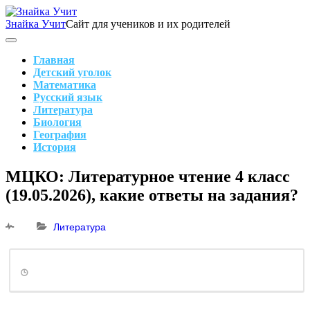
Skip
to
Знайка Учит
Сайт для учеников и их родителей
content
Search
Main
Navigation
Главная
Детский уголок
Математика
Русский язык
Литература
Биология
География
История
Search
МЦКО: Литературное чтение 4 класс
(19.05.2026), какие ответы на задания?
Литература