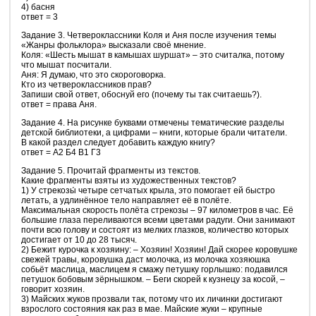
4) басня
ответ = 3
Задание 3. Четвероклассники Коля и Аня после изучения темы
«Жанры фольклора» высказали своё мнение.
Коля: «Шесть мышат в камышах шуршат» – это считалка, потому
что мышат посчитали.
Аня: Я думаю, что это скороговорка.
Кто из четвероклассников прав?
Запиши свой ответ, обоснуй его (почему ты так считаешь?).
ответ = права Аня.
Задание 4. На рисунке буквами отмечены тематические разделы
детской библиотеки, а цифрами – книги, которые брали читатели.
В какой раздел следует добавить каждую книгу?
ответ = А2 Б4 В1 Г3
Задание 5. Прочитай фрагменты из текстов.
Какие фрагменты взяты из художественных текстов?
1) У стрекозы́ четыре сетчатых крыла, это помогает ей быстро
летать, а удлинённое тело направляет её в полёте.
Максимальная скорость полёта стрекозы – 97 километров в час. Её
большие глаза переливаются всеми цветами радуги. Они занимают
почти всю голову и состоят из мелких глазков, количество которых
достигает от 10 до 28 тысяч.
2) Бежит курочка к хозяину: – Хозяин! Хозяин! Дай скорее коровушке
свежей травы, коровушка даст молочка, из молочка хозяюшка
собьёт маслица, маслицем я смажу петушку горлышко: подавился
петушок бобовым зёрнышком. – Беги скорей к кузнецу за косой, –
говорит хозяин.
3) Майских жуков прозвали так, потому что их личинки достигают
взрослого состояния как раз в мае. Майские жуки – крупные