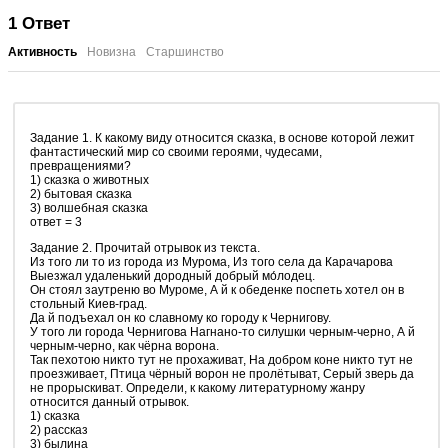
1
Ответ
Активность
Новизна
Старшинство
Задание 1. К какому виду относится сказка, в основе которой лежит
фантастический мир со своими героями, чудесами,
превращениями?
1) сказка о животных
2) бытовая сказка
3) волшебная сказка
ответ = 3
Задание 2. Прочитай отрывок из текста.
Из того ли то из города из Мурома, Из того села да Карачарова
Выезжал удаленький дородный добрый мо́лодец.
Он стоял заутреню во Муроме, А й к обеденке поспеть хотел он в
стольный Киев-град.
Да й подъехал он ко славному ко городу к Чернигову.
У того ли города Чернигова Нагнано-то силушки черным-черно, А й
черным-черно, как чёрна ворона.
Так пехотою никто тут не прохаживат, На добром коне никто тут не
проезживает, Птица чёрный ворон не пролётыват, Серый зверь да
не прорыскиват. Определи, к какому литературному жанру
относится данный отрывок.
1) сказка
2) рассказ
3) былина