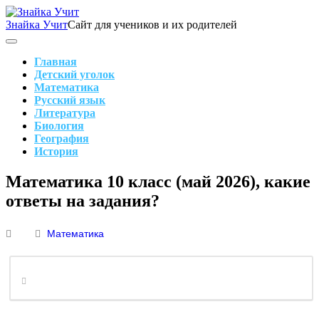
Skip
to
Знайка Учит
Сайт для учеников и их родителей
content
Search
Main
Navigation
Главная
Детский уголок
Математика
Русский язык
Литература
Биология
География
История
Search
Математика 10 класс (май 2026), какие
ответы на задания?
Математика