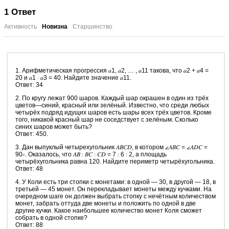
1
Ответ
Активность
Новизна
Старшинство
1. Арифметическая прогрессия 𝑎1, 𝑎2, … , 𝑎11 такова, что 𝑎2 + 𝑎4 =
20 и 𝑎1 ⋅ 𝑎3 = 40. Найдите значение 𝑎11.
Ответ: 34
2. По кругу лежат 900 шаров. Каждый шар окрашен в один из трёх
цветов—синий, красный или зелёный. Известно, что среди любых
четырёх подряд идущих шаров есть шары всех трёх цветов. Кроме
того, никакой красный шар не соседствует с зелёным. Сколько
синих шаров может быть?
Ответ: 450.
3. Дан выпуклый четырехугольник 𝐴𝐵𝐶𝐷, в котором ∠𝐴𝐵𝐶 = ∠𝐴𝐷𝐶 =
90∘. Оказалось, что 𝐴𝐵 ∶ 𝐵𝐶 ∶ 𝐶𝐷 = 7 ∶ 6 ∶ 2, а площадь
четырёхугольника равна 120. Найдите периметр четырёхугольника.
Ответ: 48
4. У Коли есть три стопки с монетами: в одной — 30, в другой — 18, в
третьей — 45 монет. Он перекладывает монеты между кучками. На
очередном шаге он должен выбрать стопку с нечётным количеством
монет, забрать оттуда две монеты и положить по одной в две
другие кучки. Какое наибольшее количество монет Коля сможет
собрать в одной стопке?
Ответ: 88