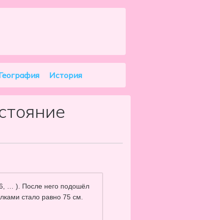
Search
География
История
сстояние
 6, … ). После него подошёл
лками стало равно 75 см.