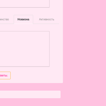
инство
Новизна
Активность
тветы.