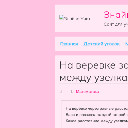
Знай
Skip to content
Сайт для у
Главная
Детский уголок
М
Main Navigation
На веревке з
между узелка
Математика
На верёвке через равные расстоя
Вася и развязал каждый второй 
Какое расстояние между узелкам