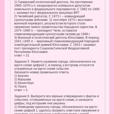
1) Германский политический деятель. На протяжении
1960–1970-х гг. неоднократно избирался депутатом
земельного и федерального парламентов. С 1982 по 1998
г. занимал пост федерального канцлера ФРГ.
2) Чилийский диктатор. С 1973 г. – командующий
сухопутными войсками. 11 сентября 1973 г. возглавил
военный переворот, результатом которого стало
свержение левого правительства Народного единства. В
1974–1990 гг. – президент Чили, оставался
главнокомандующим сухопутными силами до 1998 г.
3) Военный и политический деятель Югославии. В период
1941–1945 гг. – верховный главнокомандующий Народной
освободительной армией Югославии. С 1953 г. занимал
пост президента Социалистической Федеративной
Республики Югославия.
ответ = 31
Задание 5. Укажите название города, обозначенного на
карте-схеме цифрой 1, в период, к которому относятся
отражённые на карте-схеме события.
Запишите номер правильного ответа.
1) Берлин
2) Варшава
3) Кёнигсберг
4) Прага
ответ = 3
Задание 6. Выберите все верные утверждения о фактах и
событиях, отображённых на карте-схеме, и запишите
цифры, под которыми они указаны.
1) Немецкому гарнизону города, обозначенного на карте-
схеме цифрой 1, удалось прорвать советское окружение и