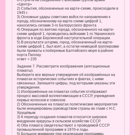
отступить на соединение с войсками группы армий
«Центр»
2) События, обозначенные на карте-схеме, происходили в
1945 г.
3) Основные удары советских войск по направлению к
городу, обозначенному на карте-схеме цифрой 1,
наносились силами 3-го Белорусского фронта
4) Операция по взятию города, обозначенного на карте-
схеме цифрой 1, проводилась войсками 1-го Украинского
фронта в ходе Берлинской наступательной операции.
5) В результате штурма, город, обозначенный на карте-
схеме цифрой 1, был взят, а остатки немецкой группировки
были прижаты к побережью Балтийского моря в районе
порта Пиллау
ответ = 235
Задание 7. Рассмотрите изображения (агитационные
плакаты).
Выберите все верные утверждения об изображённых на
плакатах исторических событиях и фактах, с ними
связанных. Запишите цифры, под которыми указаны эти
утверждения.
1) Изображённые на плакатах события отображают
процесс массовой коллективизации в СССР, учреждения
первых колхозов и совхозов.
2) Обозначенные на плакатах политические мероприятия
были инициированы руководством страны во главе с Н.С.
Хрущёвым.
3) К периоду создания плакатов относится широкое
внедрение кукурузы в сельском хозяйстве СССР.
4) Оба плаката свидетельствуют о проводимой СССР
промышленной программе в 1970-е годы.
5) Большое внимание при реализации программы