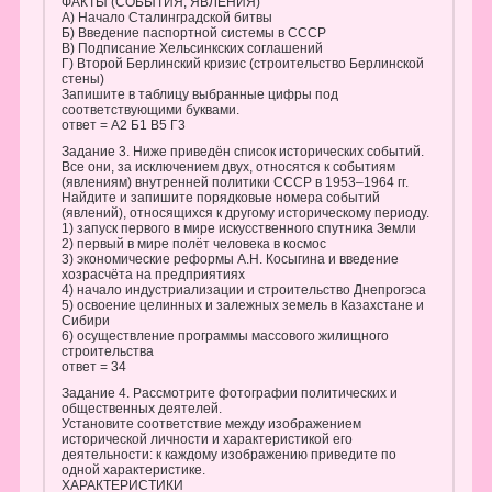
ФАКТЫ (СОБЫТИЯ, ЯВЛЕНИЯ)
A) Начало Сталинградской битвы
Б) Введение паспортной системы в СССР
В) Подписание Хельсинкских соглашений
Г) Второй Берлинский кризис (строительство Берлинской
стены)
Запишите в таблицу выбранные цифры под
соответствующими буквами.
ответ = А2 Б1 В5 Г3
Задание 3. Ниже приведён список исторических событий.
Все они, за исключением двух, относятся к событиям
(явлениям) внутренней политики СССР в 1953–1964 гг.
Найдите и запишите порядковые номера событий
(явлений), относящихся к другому историческому периоду.
1) запуск первого в мире искусственного спутника Земли
2) первый в мире полёт человека в космос
3) экономические реформы А.Н. Косыгина и введение
хозрасчёта на предприятиях
4) начало индустриализации и строительство Днепрогэса
5) освоение целинных и залежных земель в Казахстане и
Сибири
6) осуществление программы массового жилищного
строительства
ответ = 34
Задание 4. Рассмотрите фотографии политических и
общественных деятелей.
Установите соответствие между изображением
исторической личности и характеристикой его
деятельности: к каждому изображению приведите по
одной характеристике.
ХАРАКТЕРИСТИКИ