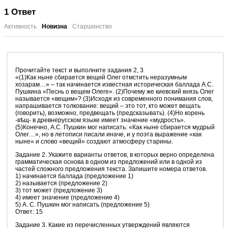
1
Ответ
Активность
Новизна
Старшинство
Прочитайте текст и выполните задания 2, 3
«(1)Как ныне сбирается вещий Олег отмстить неразумным
хозарам…» ‒ так начинается известная историческая баллада А.С.
Пушкина «Песнь о вещем Олеге». (2)Почему же киевский князь Олег
называется «вещим»? (3)Исходя из современного понимания слов,
напрашивается толкование: вещий ‒ это тот, кто может вещать
(говорить), возможно, предвещать (предсказывать). (4)Но корень
-вѣщ- в древнерусском языке имеет значение «мудрость».
(5)Конечно, А.С. Пушкин мог написать: «Как ныне сбирается мудрый
Олег…», но в летописи писали иначе, и у поэта выражение «как
ныне» и слово «вещий» создают атмосферу старины.
Задание 2. Укажите варианты ответов, в которых верно определена
грамматическая основа в одном из предложений или в одной из
частей сложного предложения текста. Запишите номера ответов.
1) начинается баллада (предложение 1)
2) называется (предложение 2)
3) тот может (предложение 3)
4) имеет значение (предложение 4)
5) А. С. Пушкин мог написать (предложение 5)
Ответ: 15
Задание 3. Какие из перечисленных утверждений являются