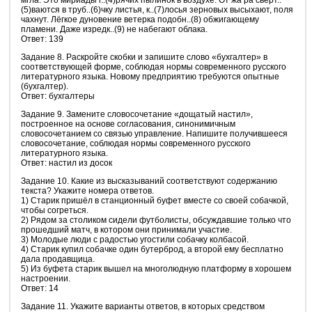
мгла. Это мириады г..(4)рячих пылинок в воздухе. От жа́ ра свёрт..
(5)ваются в труб..(6)чку листья, к..(7)лосья зерновых высыхают, поля
чахнут. Лёгкое дуновение ветерка подобн..(8) обжигающему
пламени. Даже изредк..(9) не набегают облака.
Ответ: 139
Задание 8. Раскройте скобки и запишите слово «бухгалтер» в
соответствующей форме, соблюдая нормы современного русского
литературного языка. Новому предприятию требуются опытные
(бухгалтер).
Ответ: бухгалтеры
Задание 9. Замените словосочетание «дощатый настил»,
построенное на основе согласования, синонимичным
словосочетанием со связью управление. Напишите получившееся
словосочетание, соблюдая нормы современного русского
литературного языка.
Ответ: настил из досок
Задание 10. Какие из высказываний соответствуют содержанию
текста? Укажите номера ответов.
1) Старик пришёл в станционный буфет вместе со своей собачкой,
чтобы согреться.
2) Рядом за столиком сидели футболисты, обсуждавшие только что
прошедший матч, в котором они принимали участие.
3) Молодые люди с радостью угостили собачку колбасой.
4) Старик купил собачке один бутерброд, а второй ему бесплатно
дала продавщица.
5) Из буфета старик вышел на многолюдную платформу в хорошем
настроении.
Ответ: 14
Задание 11. Укажите варианты ответов, в которых средством