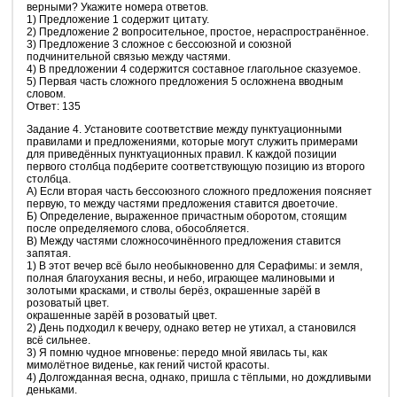
верными? Укажите номера ответов.
1) Предложение 1 содержит цитату.
2) Предложение 2 вопросительное, простое, нераспространённое.
3) Предложение 3 сложное с бессоюзной и союзной
подчинительной связью между частями.
4) В предложении 4 содержится составное глагольное сказуемое.
5) Первая часть сложного предложения 5 осложнена вводным
словом.
Ответ: 135
Задание 4. Установите соответствие между пунктуационными
правилами и предложениями, которые могут служить примерами
для приведённых пунктуационных правил. К каждой позиции
первого столбца подберите соответствующую позицию из второго
столбца.
А) Если вторая часть бессоюзного сложного предложения поясняет
первую, то между частями предложения ставится двоеточие.
Б) Определение, выраженное причастным оборотом, стоящим
после определяемого слова, обособляется.
В) Между частями сложносочинённого предложения ставится
запятая.
1) В этот вечер всё было необыкновенно для Серафимы: и земля,
полная благоухания весны, и небо, играющее малиновыми и
золотыми красками, и стволы берёз, окрашенные зарёй в
розоватый цвет.
окрашенные зарёй в розоватый цвет.
2) День подходил к вечеру, однако ветер не утихал, а становился
всё сильнее.
3) Я помню чудное мгновенье: передо мной явилась ты, как
мимолётное виденье, как гений чистой красоты.
4) Долгожданная весна, однако, пришла с тёплыми, но дождливыми
деньками.