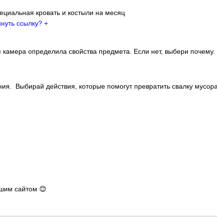
пециальная кровать и костыли на месяц
инуть ссылку? +
я камера определила свойства предмета. Если нет, выбери почему.
ения. Выбирай действия, которые помогут превратить свалку мусор
ашим сайтом 😊