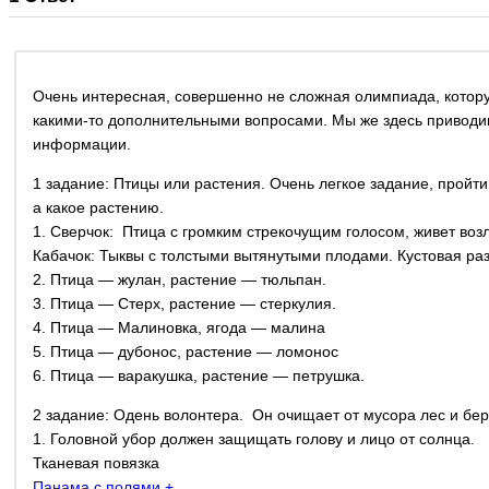
Очень интересная, совершенно не сложная олимпиада, которую 
какими-то дополнительными вопросами. Мы же здесь приводим
информации.
1 задание: Птицы или растения. Очень легкое задание, пройти
а какое растению.
1. Сверчок: Птица с громким стрекочущим голосом, живет возл
Кабачок: Тыквы с толстыми вытянутыми плодами. Кустовая ра
2. Птица — жулан, растение — тюльпан.
3. Птица — Стерх, растение — стеркулия.
4. Птица — Малиновка, ягода — малина
5. Птица — дубонос, растение — ломонос
6. Птица — варакушка, растение — петрушка.
2 задание: Одень волонтера. Он очищает от мусора лес и бер
1. Головной убор должен защищать голову и лицо от солнца.
Тканевая повязка
Панама с полями +