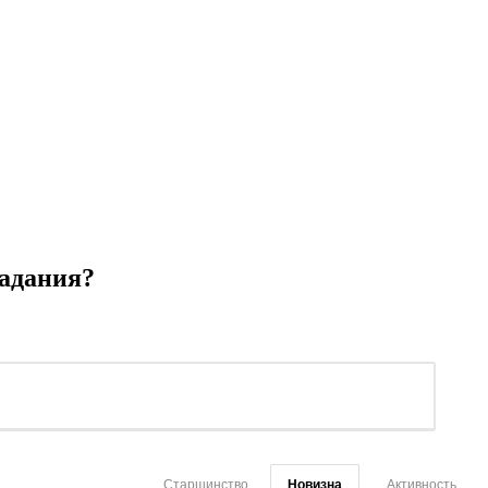
задания?
Старшинство
Новизна
Активность