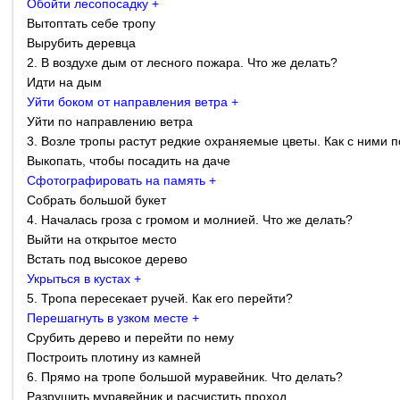
Обойти лесопосадку +
Вытоптать себе тропу
Вырубить деревца
2. В воздухе дым от лесного пожара. Что же делать?
Идти на дым
Уйти боком от направления ветра +
Уйти по направлению ветра
3. Возле тропы растут редкие охраняемые цветы. Как с ними п
Выкопать, чтобы посадить на даче
Сфотографировать на память +
Собрать большой букет
4. Началась гроза с громом и молнией. Что же делать?
Выйти на открытое место
Встать под высокое дерево
Укрыться в кустах +
5. Тропа пересекает ручей. Как его перейти?
Перешагнуть в узком месте +
Срубить дерево и перейти по нему
Построить плотину из камней
6. Прямо на тропе большой муравейник. Что делать?
Разрушить муравейник и расчистить проход