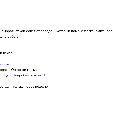
о выбрать такой совет от соседей, который поможет сэкономить бо
день работы
ой вечер?
бором. +
одать. Он почти новый.
годно. Попробуйте тоже. +
доставят только через неделю