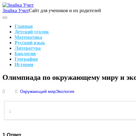
Skip
to
Знайка Учит
Сайт для учеников и их родителей
content
Search
Main
Navigation
Главная
Детский уголок
Математика
Русский язык
Литература
Биология
География
История
Search
Олимпиада по окружающему миру и эколо
Окружающий мир
Экология
1
Ответ