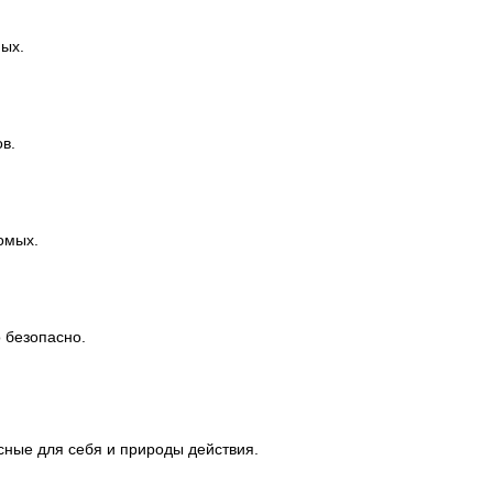
мых.
в.
омых.
о безопасно.
асные для себя и природы действия.