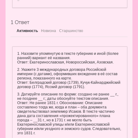
1
Ответ
Активность
Новизна
Старшинство
1. Назовите упомянутую в тексте губернию и иной (более
ранний) вариант её названия.
Ответ: Екатеринославская, Новороссийская, Азовская.
2. Укажите 3 международных договора Российской
империи (с датами), оформивших вхождение в её состав
региона, показанного на карте.
Ответ: Белградский договор (1739), Кучук-Кайнарджийский
договор (1774), Ясский договор (1791).
3. Датируйте описание по форме: создано не ранее __ г.,
не позднее __ г.; даты обоснуйте текстом описания.
Ответ: Не ранее 1831 г. Обоснование: Описание
составлено тогда же, когда и план – оба документа
свидетельствовал землемер Исаков. В тексте частично
дана дата составления «прожектированного» плана
города – __31 г., но в 1731 г. не могло быть
Екатеринославской улицы и/или Екатеринославской
губернии и/или уездного и земского судов. Следовательно,
это 1831 г.