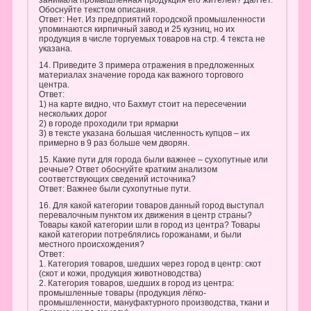
занимала промышленная продукция его жителей? Да/Нет.
Обоснуйте текстом описания.
Ответ: Нет. Из предприятий городской промышленности
упоминаются кирпичный завод и 25 кузниц, но их
продукция в числе торгуемых товаров на стр. 4 текста не
указана.
14. Приведите 3 примера отражения в предложенных
материалах значение города как важного торгового
центра.
Ответ:
1) на карте видно, что Бахмут стоит на пересечении
нескольких дорог
2) в городе проходили три ярмарки
3) в тексте указана большая численность купцов – их
примерно в 9 раз больше чем дворян.
15. Какие пути для города были важнее – сухопутные или
речные? Ответ обоснуйте кратким анализом
соответствующих сведений источника?
Ответ: Важнее были сухопутные пути.
16. Для какой категории товаров данный город выступал
перевалочным пунктом их движения в центр страны?
Товары какой категории шли в город из центра? Товары
какой категории потреблялись горожанами, и были
местного происхождения?
Ответ:
1. Категория товаров, шедших через город в центр: скот
(скот и кожи, продукция животноводства)
2. Категория товаров, шедших в город из центра:
промышленные товары (продукция лёгко-
промышленности, мануфактурного производства, ткани и