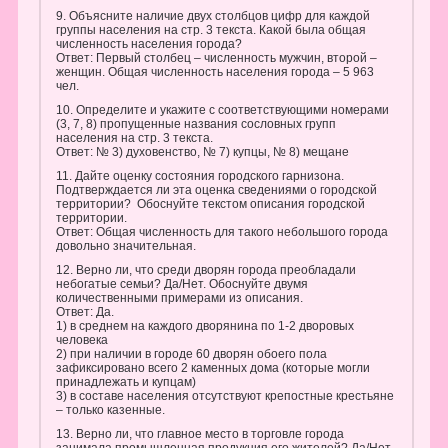
9. Объясните наличие двух столбцов цифр для каждой
группы населения на стр. 3 текста. Какой была общая
численность населения города?
Ответ: Первый столбец – численность мужчин, второй –
женщин. Общая численность населения города – 5 963
чел.
10. Определите и укажите с соответствующими номерами
(3, 7, 8) пропущенные названия сословных групп
населения на стр. 3 текста.
Ответ: № 3) духовенство, № 7) купцы, № 8) мещане
11. Дайте оценку состояния городского гарнизона.
Подтверждается ли эта оценка сведениями о городской
территории? Обоснуйте текстом описания городской
территории.
Ответ: Общая численность для такого небольшого города
довольно значительная.
12. Верно ли, что среди дворян города преобладали
небогатые семьи? Да/Нет. Обоснуйте двумя
количественными примерами из описания.
Ответ: Да.
1) в среднем на каждого дворянина по 1-2 дворовых
человека
2) при наличии в городе 60 дворян обоего пола
зафиксировано всего 2 каменных дома (которые могли
принадлежать и купцам)
3) в составе населения отсутствуют крепостные крестьяне
– только казенные.
13. Верно ли, что главное место в торговле города