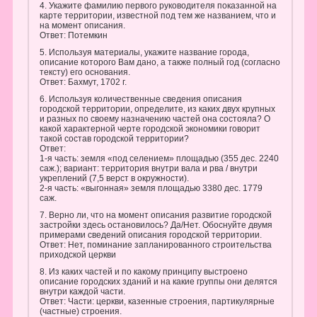
4. Укажите фамилию первого руководителя показанной на
карте территории, известной под тем же названием, что и
на момент описания.
Ответ: Потемкин
5. Используя материалы, укажите название города,
описание которого Вам дано, а также полный год (согласно
тексту) его основания.
Ответ: Бахмут, 1702 г.
6. Используя количественные сведения описания
городской территории, определите, из каких двух крупных
и разных по своему назначению частей она состояла? О
какой характерной черте городской экономики говорит
такой состав городской территории?
Ответ:
1-я часть: земля «под селением» площадью (355 дес. 2240
саж.); вариант: территория внутри вала и рва / внутри
укреплений (7,5 верст в окружности).
2-я часть: «выгонная» земля площадью 3380 дес. 1779
саж.
7. Верно ли, что на момент описания развитие городской
застройки здесь остановилось? Да/Нет. Обоснуйте двумя
примерами сведений описания городской территории.
Ответ: Нет, поминание запланированного строительства
приходской церкви
8. Из каких частей и по какому принципу выстроено
описание городских зданий и на какие группы они делятся
внутри каждой части.
Ответ: Части: церкви, казенные строения, партикулярные
(частные) строения.