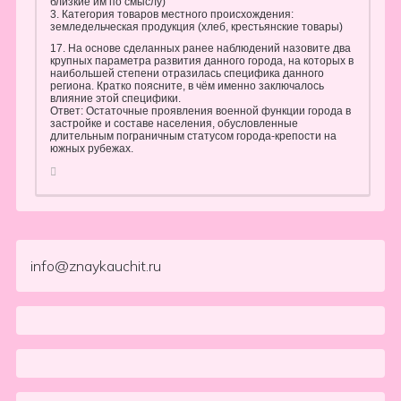
близкие им по смыслу)
3. Категория товаров местного происхождения:
земледельческая продукция (хлеб, крестьянские товары)
17. На основе сделанных ранее наблюдений назовите два
крупных параметра развития данного города, на которых в
наибольшей степени отразилась специфика данного
региона. Кратко поясните, в чём именно заключалось
влияние этой специфики.
Ответ: Остаточные проявления военной функции города в
застройке и составе населения, обусловленные
длительным пограничным статусом города-крепости на
южных рубежах.
info@znaykauchit.ru