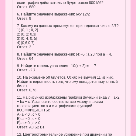
если трафик действительно будет равен 800 Мб?
Ответ: 880
6. Найдите значение выражения: 6/5*12/2
Ответ: 9
7. Какому из данных промежутков принадлежит число 2/7?
1) [0, 1 ; 0, 2]
2) [0, 2; 0,3]
3) [0, 4; 0, 5]
4) [0,6;0,7]
Ответ: 2
8. Найдите значение выражения: (4) -5 : a 23 при а = 4.
Ответ: 64
9. Найдите корень уравнения : 10(x + 2) = — 7
Ответ: -2,7
10. На экзамене 50 билетов, Оскар не выучил 11 из них.
Найдите вероятность того, что ему попадется выученный
билет.
Ответ: 0,78
11. На рисунках изображены графики функций вида у = ax2
+ bx + с. Установите соответствие между знаками
коэффициентов а и с и графиками функций.
КОЭФФИЦИЕНТЫ:
А) а < 0 , с > 0
Б) а > 0 , с < 0
В) а > 0 , с > 0
Ответ: А3 Б2 В1
12. Центростремительное ускорение при движении по