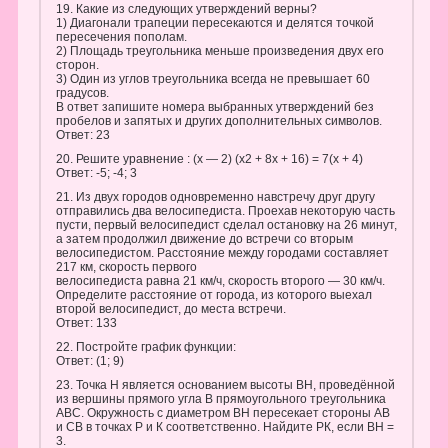
19. Какие из следующих утверждений верны?
1) Диагонали трапеции пересекаются и делятся точкой
пересечения пополам.
2) Площадь треугольника меньше произведения двух его
сторон.
3) Один из углов треугольника всегда не превышает 60
градусов.
В ответ запишите номера выбранных утверждений без
пробелов и запятых и других дополнительных символов.
Ответ: 23
20. Решите уравнение : (x — 2) (х2 + 8х + 16) = 7(x + 4)
Ответ: -5; -4; 3
21. Из двух городов одновременно навстречу друг другу
отправились два велосипедиста. Проехав некоторую часть
пусти, первый велосипедист сделал остановку на 26 минут,
а затем продолжил движение до встречи со вторым
велосипедистом. Расстояние между городами составляет
217 км, скорость первого
велосипедиста равна 21 км/ч, скорость второго — 30 км/ч.
Определите расстояние от города, из которого выехал
второй велосипедист, до места встречи.
Ответ: 133
22. Постройте график функции:
Ответ: (1; 9)
23. Точка Н является основанием высоты ВН, проведённой
из вершины прямого угла В прямоугольного треугольника
АВС. Окружность с диаметром ВН пересекает стороны АВ
и СВ в точках Р и К соответственно. Найдите РК, если ВН =
3.