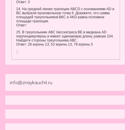
Ответ: 3
24. На средней линии трапеции ABCD с основаниями AD и
ВС выбрали произвольную точку К. Докажите, что сумма
площадей треугольников ВКС и AKD равна половине
площади трапеции.
Ответ:
25. В треугольнике АВС биссектриса ВЕ и медиана AD
перпендикулярны и имеют одинаковую длину, равную 104.
Найдите стороны треугольника АВС.
Ответ: 26 корень 13, 52 корень 13, 78 корень 5
info@znaykauchit.ru