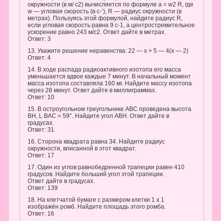
окружности (в м/ с2) вычисляется по формуле a = w2 R, где
w — угловая скорость (в с-‘), R — радиус окружности (в
метрах). Пользуясь этой формулой, найдите радиус R,
если угловая скорость равна 9 с-1, а центростремительное
ускорение равно 243 м/с2. Ответ дайте в метрах.
Ответ: 3
13. Укажите решение неравенства: 22 — x > 5 — 4(x — 2)
Ответ: 4
14. В ходе распада радиоактивного изотопа его масса
уменьшается вдвое каждые 7 минут. В начальный момент
масса изотопа составляла 160 мг. Найдите массу изотопа
через 28 минут. Ответ дайте в миллиграммах.
Ответ: 10
15. В остроугольном треугольнике АВС проведена высота
ВН, L BAC = 59°. Найдите угол АВН. Ответ дайте в
градусах.
Ответ: 31
16. Cторона квадрата равна 34. Найдите радиус
окружности, вписанной в этот квадрат.
Ответ: 17
17. Один из углов равнобедренной трапеции равен 410
градусов. Найдите больший угол этой трапеции.
Ответ дайте в градусах.
Ответ: 139
18. На клетчатой бумаге с размером клетки 1 х 1
изображён ромб. Найдите площадь этого ромба.
Ответ: 16