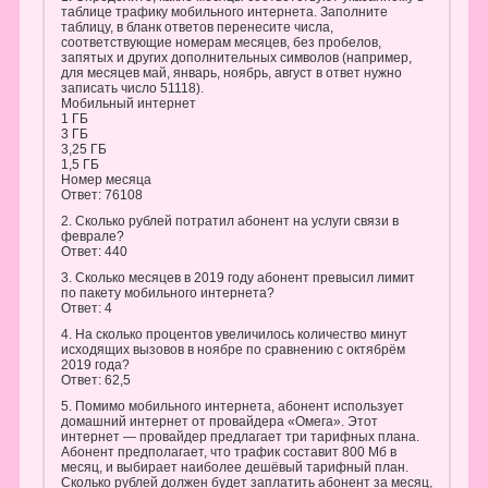
таблице трафику мобильного интернета. Заполните
таблицу, в бланк ответов перенесите числа,
соответствующие номерам месяцев, без пробелов,
запятых и других дополнительных символов (например,
для месяцев май, январь, ноябрь, август в ответ нужно
записать число 51118).
Мобильный интернет
1 ГБ
3 ГБ
3,25 ГБ
1,5 ГБ
Номер месяца
Ответ: 76108
2. Сколько рублей потратил абонент на услуги связи в
феврале?
Ответ: 440
3. Сколько месяцев в 2019 году абонент превысил лимит
по пакету мобильного интернета?
Ответ: 4
4. На сколько процентов увеличилось количество минут
исходящих вызовов в ноябре по сравнению с октябрём
2019 года?
Ответ: 62,5
5. Помимо мобильного интернета, абонент использует
домашний интернет от провайдера «Омега». Этот
интернет — провайдер предлагает три тарифных плана.
Абонент предполагает, что трафик составит 800 Мб в
месяц, и выбирает наиболее дешёвый тарифный план.
Сколько рублей должен будет заплатить абонент за месяц,