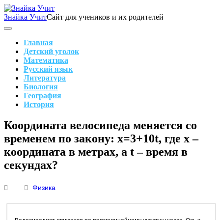
Skip
to
Знайка Учит
Сайт для учеников и их родителей
content
Search
Main
Navigation
Главная
Детский уголок
Математика
Русский язык
Литература
Биология
География
История
Search
Координата велосипеда меняется со
временем по закону: x=3+10t, где x –
координата в метрах, а t – время в
секундах?
Физика