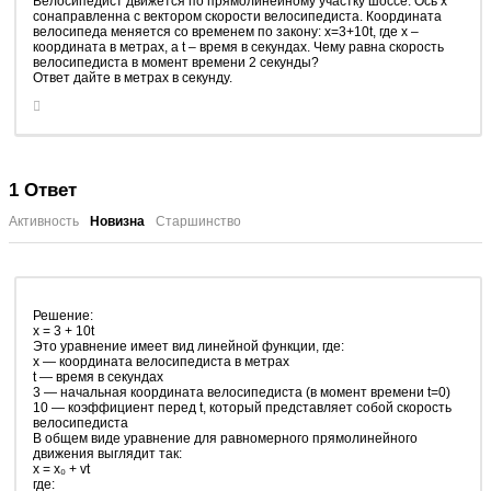
Велосипедист движется по прямолинейному участку шоссе. Ось х
сонаправленна с вектором скорости велосипедиста. Координата
велосипеда меняется со временем по закону: x=3+10t, где x –
координата в метрах, а t – время в секундах. Чему равна скорость
велосипедиста в момент времени 2 секунды?
Ответ дайте в метрах в секунду.
1
Ответ
Активность
Новизна
Старшинство
Решение:
x = 3 + 10t
Это уравнение имеет вид линейной функции, где:
x — координата велосипедиста в метрах
t — время в секундах
3 — начальная координата велосипедиста (в момент времени t=0)
10 — коэффициент перед t, который представляет собой скорость
велосипедиста
В общем виде уравнение для равномерного прямолинейного
движения выглядит так:
x = x₀ + vt
где: