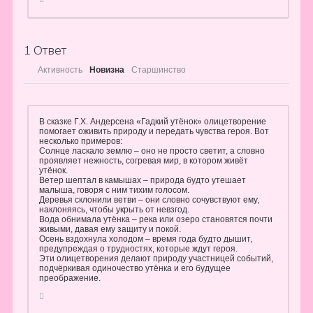
1
Ответ
Активность
Новизна
Старшинство
В сказке Г.Х. Андерсена «Гадкий утёнок» олицетворение
помогает оживить природу и передать чувства героя. Вот
несколько примеров:
Солнце ласкало землю – оно не просто светит, а словно
проявляет нежность, согревая мир, в котором живёт
утёнок.
Ветер шептал в камышах – природа будто утешает
малыша, говоря с ним тихим голосом.
Деревья склонили ветви – они словно сочувствуют ему,
наклоняясь, чтобы укрыть от невзгод.
Вода обнимала утёнка – река или озеро становятся почти
живыми, давая ему защиту и покой.
Осень вздохнула холодом – время года будто дышит,
предупреждая о трудностях, которые ждут героя.
Эти олицетворения делают природу участницей событий,
подчёркивая одиночество утёнка и его будущее
преображение.