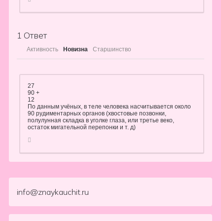
1
Ответ
Активность
Новизна
Старшинство
27
90 +
12
По данным учёных, в теле человека насчитывается около
90 рудиментарных органов (хвостовые позвонки,
полулунная складка в уголке глаза, или третье веко,
остаток мигательной перепонки и т. д)
info@znaykauchit.ru