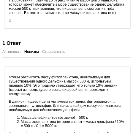
На основании правила 10 % рассчитайте массу фитопланктона,
которая может обеспечить в море существование одного дельфина
массой 500 кг, при условии, что пищевая цепь состоит из трёх
звеньев. В ответе запишите только массу фитопланктона (в кг).
1
Ответ
Активность
Новизна
Старшинство
Чтобы рассчитать массу фитопланктона, необходимую для
существования одного дельфина массой 500 кг, используем
правило 10%. Это правило утверждает, что только 10% энергии
(массы) из предыдущего звена пищевой цепи переходит к
следующему.
В данной пищевой цепи мы имеем три звена: фитопланктон →
зоопланктон → дельфин. Для начала найдем массу зоопланктона,
необходимую для обеспечения дельфина.
Масса дельфина (третье звено) = 500 кг.
Масса зоопланктона (второе звено) = масса дельфина / 10%
= 500 кг / 0.1 = 5000 кг.