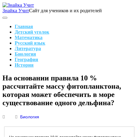
Skip
to
Знайка Учит
Сайт для учеников и их родителей
content
Search
Main
Navigation
Главная
Детский уголок
Математика
Русский язык
Литература
Биология
География
История
Search
На основании правила 10 %
рассчитайте массу фитопланктона,
которая может обеспечить в море
существование одного дельфина?
Биология