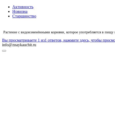
Активность
Новизна
Старшинство
Растение с видоизменёнными корнями, которое употребляется в пищу 
Вы просматриваете 1 из1 ответов, нажмите здесь, чтобы просмо
info@znaykauchit.ru