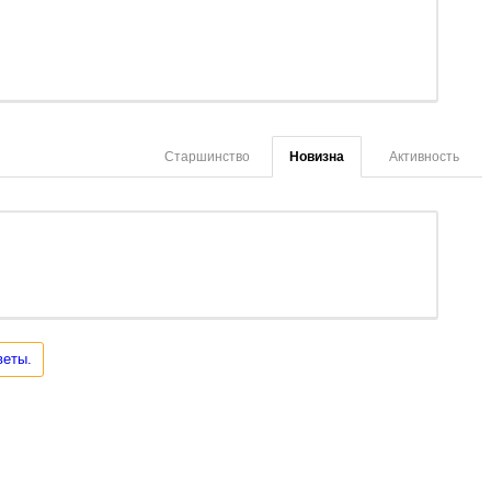
Старшинство
Новизна
Активность
веты.