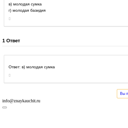
в) молодая сумка
г) молодая базидия
1
Ответ
Ответ: в) молодая сумка
Вы п
info@znaykauchit.ru