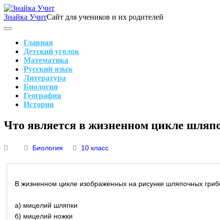
Skip
to
Знайка Учит
Сайт для учеников и их родителей
content
Search
Main
Navigation
Главная
Детский уголок
Математика
Русский язык
Литература
Биология
География
История
Search
Что является в жизненном цикле шляп
Биология
10 класс
В жизненном цикле изображенных на рисунке шляпочных гриб
а) мицелий шляпки
б) мицелий ножки