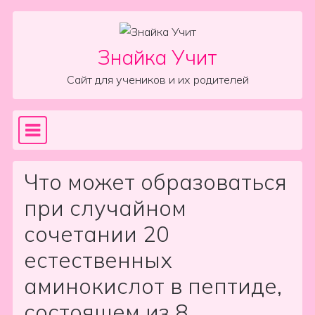
Skip to content
Знайка Учит
Сайт для учеников и их родителей
Sea
Main Navigation
Что может образоваться
при случайном
сочетании 20
естественных
аминокислот в пептиде,
состоящем из 8