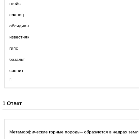
гнейс
сланец
обсидиан
известняк
гипс
базальт
сиенит
1
Ответ
Метаморфические горные породы– образуются в недрах земли