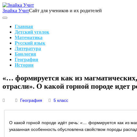
Skip
to
Знайка Учит
Сайт для учеников и их родителей
content
Search
Main
Navigation
Главная
Детский уголок
Математика
Русский язык
Литература
Биология
География
История
Search
«… формируется как из магматических, 
отрасли». О какой горной породе идет р
География
5 класс
О какой горной породе идёт речь:
«…
формируется как из маг
указанная особенность обусловлена свойством породы распад