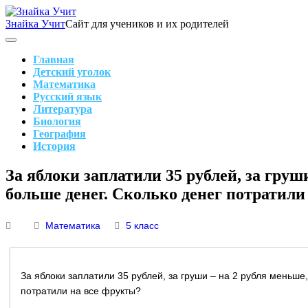
Skip
to
Знайка Учит
Сайт для учеников и их родителей
content
Search
Main
Navigation
Главная
Детский уголок
Математика
Русский язык
Литература
Биология
География
История
Search
За яблоки заплатили 35 рублей, за груш
больше денег. Сколько денег потратили
Математика
5 класс
За яблоки заплатили 35 рублей, за груши – на 2 рубля меньше,
потратили на все фрукты?