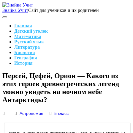
Skip
to
Знайка Учит
Сайт для учеников и их родителей
content
Search
Main
Navigation
Главная
Детский уголок
Математика
Русский язык
Литература
Биология
География
История
Search
Персей, Цефей, Орион — Какого из
этих героев древнегреческих легенд
можно увидеть на ночном небе
Антарктиды?
Астрономия
5 класс