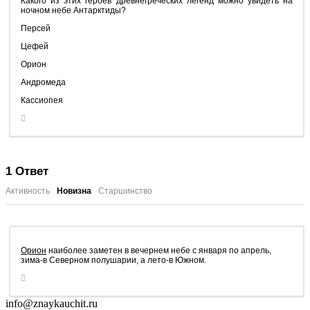
Какого из этих героев древнегреческих легенд можно увидеть на
ночном небе Антарктиды?
Персей
Цефей
Орион
Андромеда
Кассиопея
1
Ответ
Активность
Новизна
Старшинство
Орион
наиболее заметен в вечернем небе с января по апрель,
зима-в Северном полушарии, а лето-в Южном.
info@znaykauchit.ru