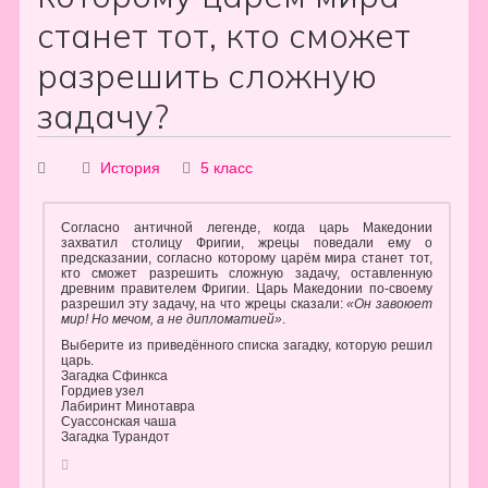
станет тот, кто сможет
разрешить сложную
задачу?
История
5 класс
Согласно античной легенде, когда царь Македонии
захватил столицу Фригии, жрецы поведали ему о
предсказании, согласно которому царём мира станет тот,
кто сможет разрешить сложную задачу, оставленную
древним правителем Фригии. Царь Македонии по-своему
разрешил эту задачу, на что жрецы сказали:
«Он
завоюет
мир! Но мечом, а не дипломатией»
.
Выберите из приведённого списка загадку, которую решил
царь.
Загадка Сфинкса
Гордиев узел
Лабиринт Минотавра
Суассонская чаша
Загадка Турандот