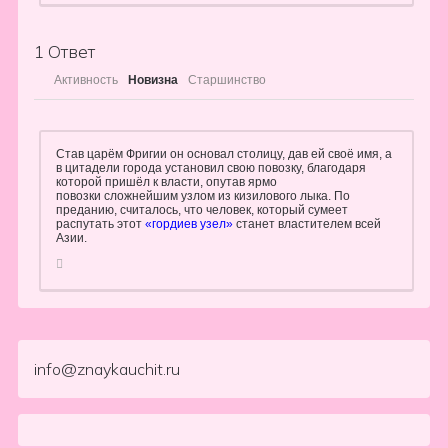
1
Ответ
Активность
Новизна
Старшинство
Став царём Фригии он основал столицу, дав ей своё имя, а
в цитадели города установил свою повозку, благодаря
которой пришёл к власти, опутав ярмо
повозки сложнейшим узлом из кизилового лыка. По
преданию, считалось, что человек, который сумеет
распутать этот
«гордиев узел»
станет властителем всей
Азии.
info@znaykauchit.ru