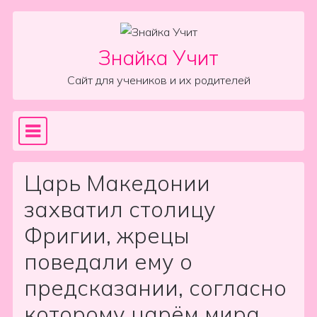
Skip to content
Знайка Учит
Сайт для учеников и их родителей
Sea
Main Navigation
Царь Македонии
захватил столицу
Фригии, жрецы
поведали ему о
предсказании, согласно
которому царём мира