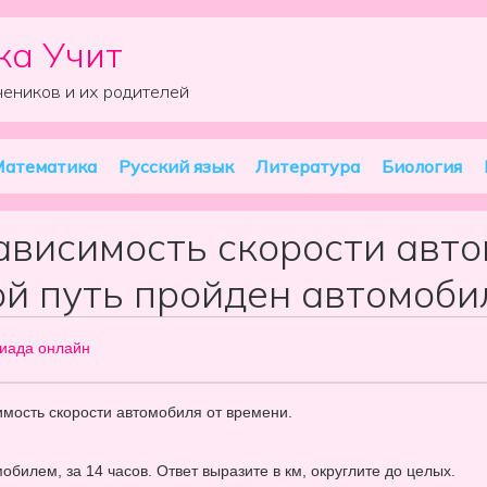
ка Учит
чеников и их родителей
атематика
Русский язык
Литература
Биология
ависимость скорости авто
ой путь пройден автомобил
иада онлайн
имость скорости автомобиля от времени.
билем, за 14 часов. Ответ выразите в км, округлите до целых.