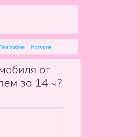
Search
География
История
мобиля от
ем за 14 ч?