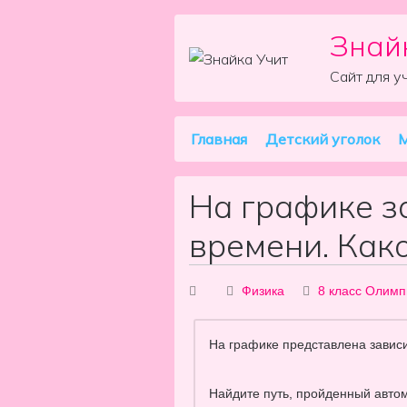
Знай
Skip to content
Сайт для у
Главная
Детский уголок
М
Main Navigation
На графике з
времени. Как
Физика
8 класс
Олимп
На графике представлена завис
Найдите путь, пройденный автомо