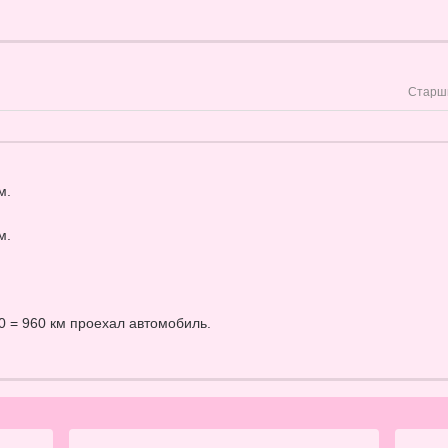
Старш
м.
м.
80 = 960 км проехал автомобиль.