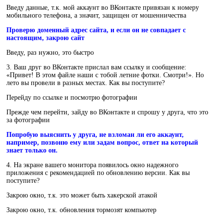
Введу данные, т.к. мой аккаунт во ВКонтакте привязан к номеру
мобильного телефона, а значит, защищен от мошенничества
Проверю доменный адрес сайта, и если он не совпадает с
настоящим, закрою сайт
Введу, раз нужно, это быстро
3. Ваш друг во ВКонтакте прислал вам ссылку и сообщение:
«Привет! В этом файле наши с тобой летние фотки. Смотри!». Но
лето вы провели в разных местах. Как вы поступите?
Перейду по ссылке и посмотрю фотографии
Прежде чем перейти, зайду во ВКонтакте и спрошу у друга, что это
за фотографии
Попробую выяснить у друга, не взломан ли его аккаунт,
например, позвоню ему или задам вопрос, ответ на который
знает только он.
4. На экране вашего монитора появилось окно надежного
приложения с рекомендацией по обновлению версии. Как вы
поступите?
Закрою окно, т.к. это может быть хакерской атакой
Закрою окно, т.к. обновления тормозят компьютер