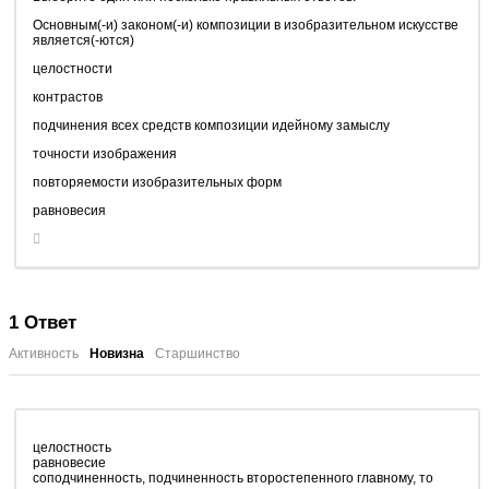
Основным(-и) законом(-и) композиции в изобразительном искусстве
является(-ются)
целостности
контрастов
подчинения всех средств композиции идейному замыслу
точности изображения
повторяемости изобразительных форм
равновесия
1
Ответ
Активность
Новизна
Старшинство
целостность
равновесие
соподчиненность, подчиненность второстепенного главному, то