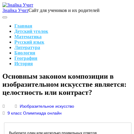
Skip
to
Знайка Учит
Сайт для учеников и их родителей
content
Search
Main
Navigation
Главная
Детский уголок
Математика
Русский язык
Литература
Биология
География
История
Search
Основным законом композиции в
изобразительном искусстве является:
целостность или контраст?
Изобразительное искусство
9 класс
Олимпиада онлайн
Выберите один или несколько правильных ответов.