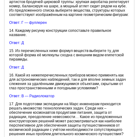
артистов бродячей цирковой труппы: хрупкая акробатка репетирует
номер, балансируя на шаре, а мощный атлет сидит рядом на кубе.
Из предложенного списка выберите вещества, структуры которых
соответствуют изображённым на картине геометрическим фигурам:
Ответ: Г — фуллерен
14. Каждому рисунку конструкции сопоставьте правильное
название.
Ответ: Д
15. Из перечисленных ниже формул веществ выберите ту, для
которой форма её молекулы сходна с внешним видом египетской
пирамиды.
Ответ: Д
16. Какой из нижеперечисленных приборов можно применять как
для астрономических наблюдений, так и для вполне земных задач
слежения за удалёнными движущимися объектами, скрытыми от
глаз пространственными и погодными условиями?
Ответ: В — Радиолокатор
17. Для подготовки экспедиции на Марс инженерам приходится
решать множество технологических задач. Среди них –
обеспечение космонавтов продуктами питания, защита от
радиации, преодоление невесомости… Какое из предложенных
конструкторских решений может рассматриваться как наиболее
перспективное для обеспечения защиты путешественников от
космической радиации с учётом необходимости сопутствующего
решения иных проблем длительного космического путешествия?