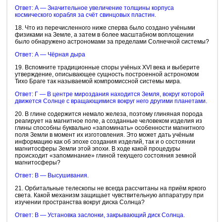
Ответ: А — Значительное увеличение толщины корпуса
космического корабля за счёт свинцовых пластин.
18. Что из перечисленного ниже сперва было создано учёными
физиками на Земле, а затем в более масштабном воплощении
было обнаружено астрономами за пределами Солнечной системы?
Ответ: А — Чёрная дыра
19. Вспомните традиционные споры учёных XVI века и выберите
утверждение, описывающее сущность построенной астрономом
Тихо Браге так называемой компромиссной системы мира.
Ответ: Г — В центре мироздания находится Земля, вокруг которой
движется Солнце с вращающимися вокруг него другими планетами.
20. В глине содержится немало железа, поэтому глиняная порода
реагирует на магнитное поле, а созданные человеком изделия из
глины способны буквально «запоминать» особенности магнитного
поля Земли в момент их изготовления. Это может дать учёным
информацию как об эпохе создания изделий, так и о состоянии
магнитосферы Земли этой эпохи. В ходе какой процедуры
происходит «запоминание» глиной текущего состояния земной
магнитосферы?
Ответ: В — Высушивания.
21. Орбитальные телескопы не всегда рассчитаны на приём яркого
света. Какой механизм защищает чувствительную аппаратуру при
изучении пространства вокруг диска Солнца?
Ответ: В — Установка заслонки, закрывающий диск Солнца.