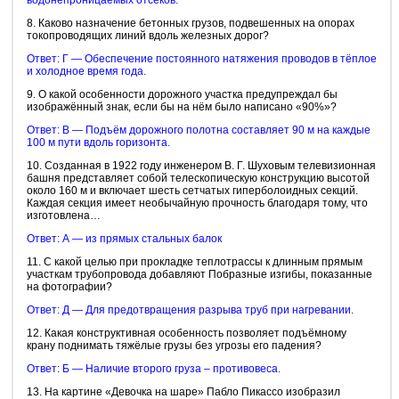
водонепроницаемых отсеков.
8. Каково назначение бетонных грузов, подвешенных на опорах
токопроводящих линий вдоль железных дорог?
Ответ: Г — Обеспечение постоянного натяжения проводов в тёплое
и холодное время года.
9. О какой особенности дорожного участка предупреждал бы
изображённый знак, если бы на нём было написано «90%»?
Ответ: В — Подъём дорожного полотна составляет 90 м на каждые
100 м пути вдоль горизонта.
10. Созданная в 1922 году инженером В. Г. Шуховым телевизионная
башня представляет собой телескопическую конструкцию высотой
около 160 м и включает шесть сетчатых гиперболоидных секций.
Каждая секция имеет необычайную прочность благодаря тому, что
изготовлена…
Ответ: А — из прямых стальных балок
11. С какой целью при прокладке теплотрассы к длинным прямым
участкам трубопровода добавляют Побразные изгибы, показанные
на фотографии?
Ответ: Д — Для предотвращения разрыва труб при нагревании.
12. Какая конструктивная особенность позволяет подъёмному
крану поднимать тяжёлые грузы без угрозы его падения?
Ответ: Б — Наличие второго груза – противовеса.
13. На картине «Девочка на шаре» Пабло Пикассо изобразил