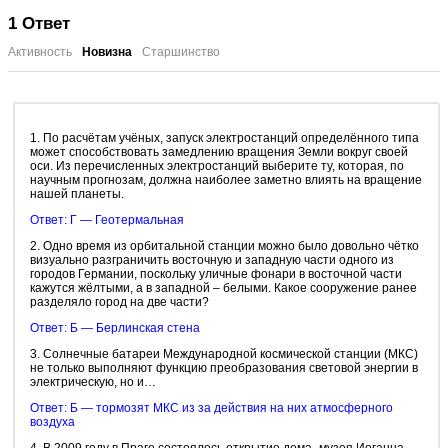
1
Ответ
Активность
Новизна
Старшинство
1. По расчётам учёных, запуск электростанций определённого типа
может способствовать замедлению вращения Земли вокруг своей
оси. Из перечисленных электростанций выберите ту, которая, по
научным прогнозам, должна наиболее заметно влиять на вращение
нашей планеты.
Ответ: Г — Геотермальная
2. Одно время из орбитальной станции можно было довольно чётко
визуально разграничить восточную и западную части одного из
городов Германии, поскольку уличные фонари в восточной части
кажутся жёлтыми, а в западной – белыми. Какое сооружение ранее
разделяло город на две части?
Ответ: Б — Берлинская стена
3. Солнечные батареи Международной космической станции (МКС)
не только выполняют функцию преобразования световой энергии в
электрическую, но и…
Ответ: Б — тормозят МКС из за действия на них атмосферного
воздуха