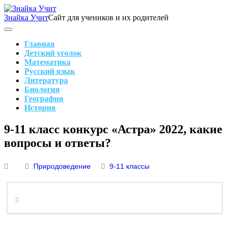
Skip
to
Знайка Учит
Сайт для учеников и их родителей
content
Search
Main
Navigation
Главная
Детский уголок
Математика
Русский язык
Литература
Биология
География
История
Search
9-11 класс конкурс «Астра» 2022, какие
вопросы и ответы?
Природоведение
9-11 классы