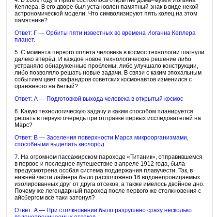
4. В 2009 году в Праге состоялось открытие дома–музея Иоганна
Кеплера. В его дворе был установлен памятный знак в виде некой
астрономической модели. Что символизируют пять колец на этом
памятнике?
Ответ: Г — Орбиты пяти известных во времена Иоганна Кеплера
планет.
5. С момента первого полёта человека в космос технологии шагнули
далеко вперёд. И каждое новое технологическое решение либо
устраняло обнаруженные проблемы, либо улучшало конструкции,
либо позволяло решать новые задачи. В связи с каким эпохальным
событием цвет скафандров советских космонавтов изменился с
оранжевого на белый?
Ответ: А — Подготовкой выхода человека в открытый космос
6. Какую технологическую задачу и каким способом планируется
решать в первую очередь при отправке первых исследователей на
Марс?
Ответ: В — Заселения поверхности Марса микроорганизмами,
способными выделять кислород
7. На огромном пассажирском пароходе «Титаник», отправившемся
в первое и последнее путешествие в апреле 1912 года, была
предусмотрена особая система поддержания плавучести. Так, в
нижней части лайнера было расположено 16 водонепроницаемых
изолированных друг от друга отсеков, а также имелось двойное дно.
Почему же легендарный пароход после первого же столкновения с
айсбергом всё таки затонул?
Ответ: А — При столкновении было разрушено сразу несколько