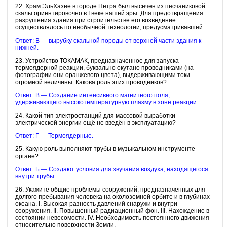
22. Храм ЭльХазне в городе Петра был высечен из песчаниковой
скалы ориентировочно в I веке нашей эры. Для предотвращения
разрушения здания при строительстве его возведение
осуществлялось по необычной технологии, предусматривавшей…
Ответ: В — вырубку скальной породы от верхней части здания к
нижней.
23. Устройство ТОКАМАК, предназначенное для запуска
термоядерной реакции, буквально окутано проводниками (на
фотографии они оранжевого цвета), выдерживающими токи
огромной величины. Какова роль этих проводников?
Ответ: В — Создание интенсивного магнитного поля,
удерживающего высокотемпературную плазму в зоне реакции.
24. Какой тип электростанций для массовой выработки
электрической энергии ещё не введён в эксплуатацию?
Ответ: Г — Термоядерные.
25. Какую роль выполняют трубы в музыкальном инструменте
органе?
Ответ: Б — Создают условия для звучания воздуха, находящегося
внутри трубы.
26. Укажите общие проблемы сооружений, предназначенных для
долгого пребывания человека на околоземной орбите и в глубинах
океана. I. Высокая разность давлений снаружи и внутри
сооружения. II. Повышенный радиационный фон. III. Нахождение в
состоянии невесомости. IV. Необходимость постоянного движения
относительно поверхности Земли.