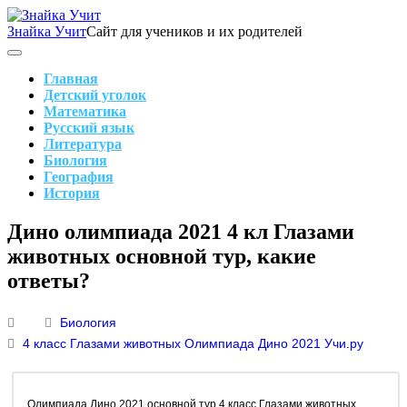
Skip
to
Знайка Учит
Сайт для учеников и их родителей
content
Search
Main
Navigation
Главная
Детский уголок
Математика
Русский язык
Литература
Биология
География
История
Search
Дино олимпиада 2021 4 кл Глазами
животных основной тур, какие
ответы?
Биология
4 класс
Глазами животных
Олимпиада Дино 2021
Учи.ру
Олимпиада Дино 2021 основной тур 4 класс Глазами животных,