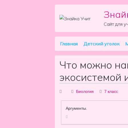
Знай
Skip to content
Сайт для у
Главная
Детский уголок
М
Main Navigation
Что можно на
экосистемой 
Биология
7 класс
Аргументы.