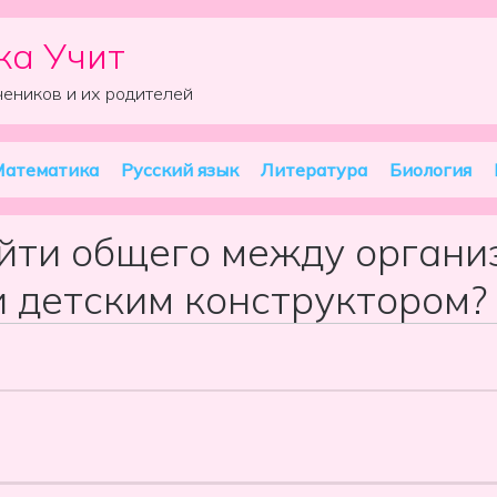
ка Учит
чеников и их родителей
атематика
Русский язык
Литература
Биология
йти общего между органи
и детским конструктором?