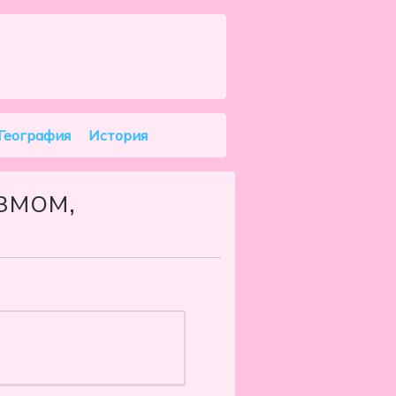
Search
География
История
змом,