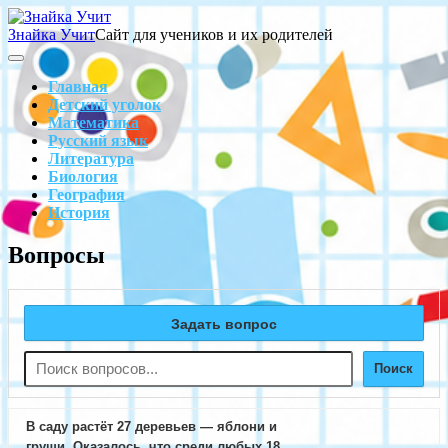
Skip
to
Знайка Учит
Сайт для учеников и их родителей
content
Search
Main
Navigation
Главная
Детский уголок
Математика
Русский язык
Литература
Биология
География
История
Search
Вопросы
Задать вопрос
Поиск
В саду растёт 27 деревьев — яблони и
груши. Оказалось, что среди любых 18